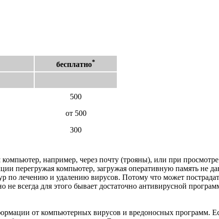
*
бесплатно
500
от 500
300
омпьютер, например, через почту (трояны), или при просмотре 
кции перегружая компьютер, загружая оперативную память не да
ур по лечению и удалению вирусов. Потому что может пострада
о не всегда для этого бывает достаточно антивирусной программы
мации от компьютерных вирусов и вредоносных программ. Если