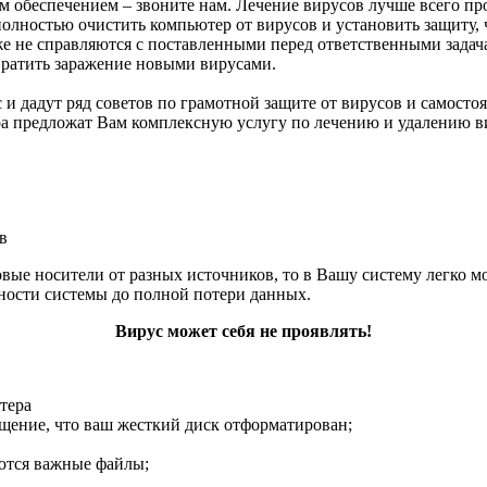
м обеспечением – звоните нам. Лечение вирусов лучше всего п
олностью очистить компьютер от вирусов и установить защиту,
 не справляются с поставленными перед ответственными задача
ратить заражение новыми вирусами.
 дадут ряд советов по грамотной защите от вирусов и самостоя
а предложат Вам комплексную услугу по лечению и удалению в
в
овые носители от разных источников, то в Вашу систему легко 
ности системы до полной потери данных.
Вирус может себя не проявлять!
ютера
общение, что ваш жесткий диск отформатирован;
аются важные файлы;