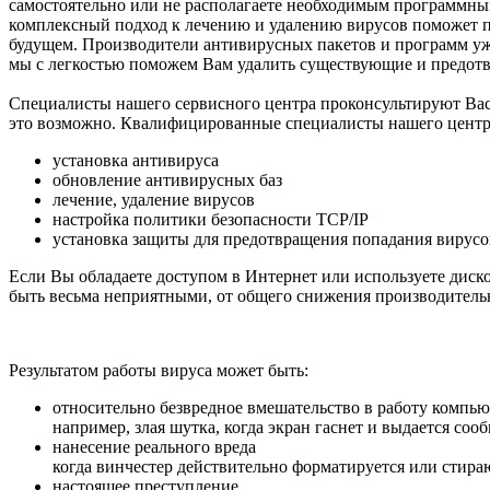
самостоятельно или не располагаете необходимым программны
комплексный подход к лечению и удалению вирусов поможет п
будущем. Производители антивирусных пакетов и программ уже
мы с легкостью поможем Вам удалить существующие и предотв
Специалисты нашего сервисного центра проконсультируют Вас и
это возможно. Квалифицированные специалисты нашего центр
установка антивируса
обновление антивирусных баз
лечение, удаление вирусов
настройка политики безопасности TCP/IP
установка защиты для предотвращения попадания вирусо
Если Вы обладаете доступом в Интернет или используете диск
быть весьма неприятными, от общего снижения производитель
Результатом работы вируса может быть:
относительно безвредное вмешательство в работу компь
например, злая шутка, когда экран гаснет и выдается со
нанесение реального вреда
когда винчестер действительно форматируется или стир
настоящее преступление