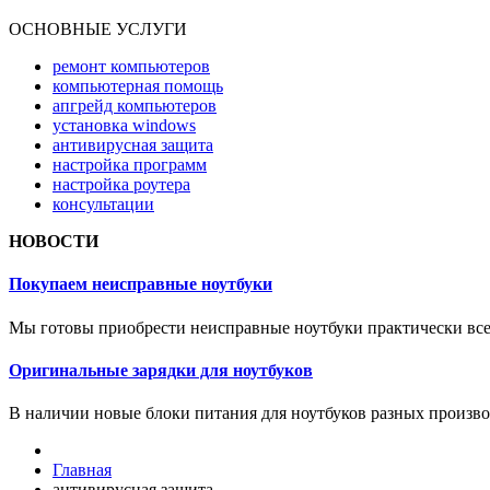
ОСНОВНЫЕ УСЛУГИ
ремонт компьютеров
компьютерная помощь
апгрейд компьютеров
установка windows
антивирусная защита
настройка программ
настройка роутера
консультации
НОВОСТИ
Покупаем неисправные ноутбуки
Мы готовы приобрести неисправные ноутбуки практически все
Оригинальные зарядки для ноутбуков
В наличии новые блоки питания для ноутбуков разных произво
Главная
антивирусная защита