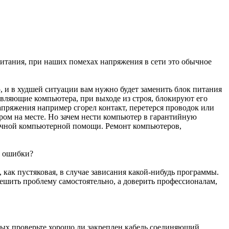
питания, при наших помехах напряжения в сети это обычное
, и в худшей ситуации вам нужно будет заменить блок питания
авляющие компьютера, при выходе из строя, блокируют его
напряжения например сгорел контакт, перетерся проводок или
ером на месте. Но зачем нести компьютер в гарантийную
срочной компьютерной помощи. Ремонт компьютеров,
о ошибки?
как пустяковая, в случае зависания какой-нибудь программы.
решить проблему самостоятельно, а доверить профессионалам,
рвых проверьте хорошо ли закреплен кабель соединяющий