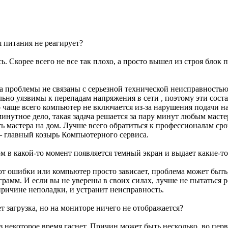
 питания не реагирует?
 Скорее всего не все так плохо, а просто вышел из строя блок 
а проблемы не связаны с серьезной технической неисправностью
льно уязвимы к перепадам напряжения в сети , поэтому эти сост
что чаще всего компьютер не включается из-за нарушения подачи 
инутное дело, такая задача решается за пару минут любым маст
ать мастера на дом. Лучше всего обратиться к профессионалам 
— главный козырь Компьютерного сервиса.
ом в какой-то момент появляется темный экран и выдает какие-т
т ошибки или компьютер просто зависает, проблема может быть, 
рамм. И если вы не уверены в своих силах, лучше не пытаться 
причине неполадки, и устранит неисправность.
 загрузка, но на мониторе ничего не отображается?
з некоторое время гаснет. Причин может быть несколько, во пе