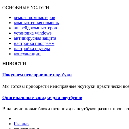
ОСНОВНЫЕ УСЛУГИ
ремонт компьютеров
компьютерная помощь
апгрейд компьютеров
установка windows
антивирусная защита
настройка программ
настройка роутера
консультации
НОВОСТИ
Покупаем неисправные ноутбуки
Мы готовы приобрести неисправные ноутбуки практически все
Оригинальные зарядки для ноутбуков
В наличии новые блоки питания для ноутбуков разных произво
Главная
консультации